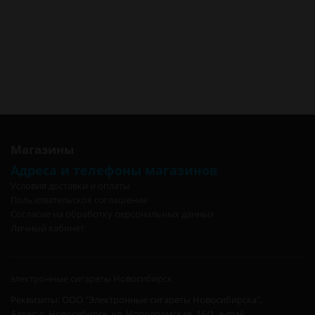
в Омске
Корпус для eVic черный для аккумуляторв 18650 (Батарейный мод)
в Москве
Корпус для eVic черный для аккумуляторв 18650 (Батарейный мод)
в Санкт-Петербурге
Корпус для eVic черный для аккумуляторв 18650 (Батарейный мод)
в Калининграде
Магазины
Адреса и телефоны магазинов
Условия доставки и оплаты
Пользовательское соглашение
Согласие на обработку персональных данных
Личный кабинет
электронные сигареты Новосибирск
Реквизиты: ООО "Электронные сигареты Новосибирска",
Адрес: г. Новосибирск, ул. Ипподромская, 16/1. e-mail: