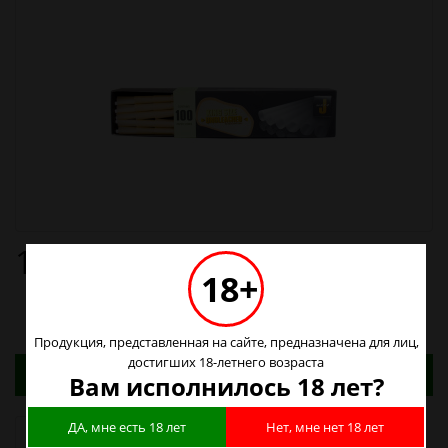
1380р.
18+
Продукция, представленная на сайте, предназначена для лиц,
достигших 18-летнего возраста
Адреса магазинов. Табачные изделия можно
Вам исполнилось 18 лет?
купить только в магазинах
ДА, мне есть 18 лет
Нет, мне нет 18 лет
Наличие в магазинах