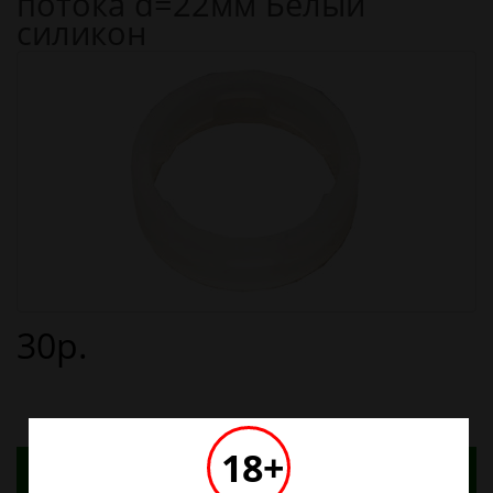
потока d=22мм Белый
силикон
30р.
18+
Адреса магазинов. Табачные изделия можно
купить только в магазинах