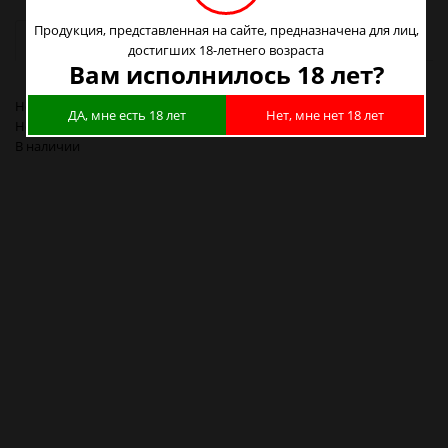
Продукция, представленная на сайте, предназначена для лиц,
Наличие в магазинах
достигших 18-летнего возраста
Вам исполнилось 18 лет?
Новосибирск, Героев Революции 44 :
1
ДА, мне есть 18 лет
Нет, мне нет 18 лет
Новосибирск, Станиславского 21 :
1
В наличии
Кольцо iJust 2 для регулировки воздушного потока d=22мм Белый
силикон в Новосибирске
Кольцо iJust 2 для регулировки воздушного потока d=22мм Белый
силикон в Барнауле
Кольцо iJust 2 для регулировки воздушного потока d=22мм Белый
силикон в Красноярске
Кольцо iJust 2 для регулировки воздушного потока d=22мм Белый
силикон в Кемерово
Кольцо iJust 2 для регулировки воздушного потока d=22мм Белый
силикон в Новокузнецке
Кольцо iJust 2 для регулировки воздушного потока d=22мм Белый
силикон в Томске