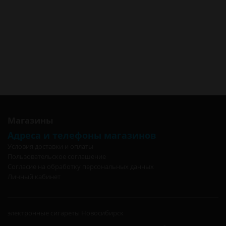
Кольцо iJust 2 для регулировки воздушного потока d=22мм Белый
силикон в Омске
Кольцо iJust 2 для регулировки воздушного потока d=22мм Белый
силикон в Москве
Кольцо iJust 2 для регулировки воздушного потока d=22мм Белый
силикон в Санкт-Петербурге
Кольцо iJust 2 для регулировки воздушного потока d=22мм Белый
силикон в Калининграде
Магазины
Адреса и телефоны магазинов
Условия доставки и оплаты
Пользовательское соглашение
Согласие на обработку персональных данных
Личный кабинет
электронные сигареты Новосибирск