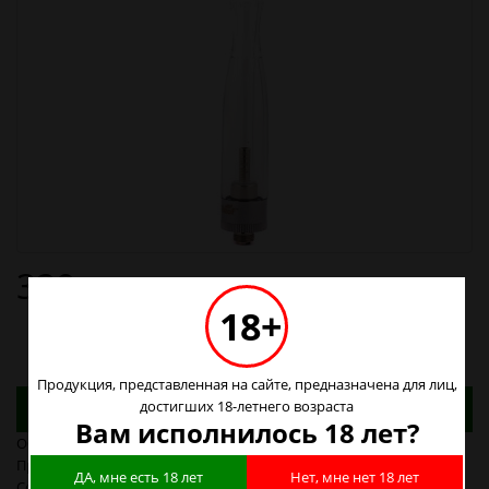
320р.
18+
Продукция, представленная на сайте, предназначена для лиц,
Адреса магазинов. Табачные изделия можно
достигших 18-летнего возраста
купить только в магазинах
Вам исполнилось 18 лет?
Объем отсека для жидкости:2.0 мл
Производитель:Eleaf (iSmoka)
ДА, мне есть 18 лет
Нет, мне нет 18 лет
Совместимость(разъем):510