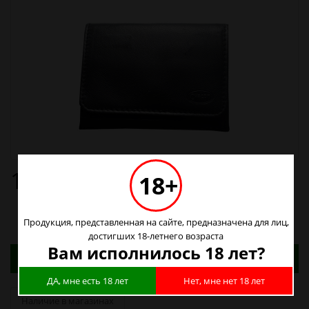
1950р.
18+
Продукция, представленная на сайте, предназначена для лиц,
достигших 18-летнего возраста
Вам исполнилось 18 лет?
Адреса магазинов. Табачные изделия можно
купить только в магазинах
ДА, мне есть 18 лет
Нет, мне нет 18 лет
Наличие в магазинах