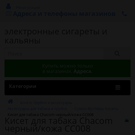
Регистрация
Адреса и телефоны магазинов
электронные сигареты и
кальяны
Купить можно только
в магазинах.
Адреса.
Категории
Бонги, трубки и аксессуары
Аксессуары для табака и трубок
Сумки Футляры Кисеты
Кисет для табака Chacom черный/кожа CC008
Кисет для табака Chacom
черный/кожа CC008