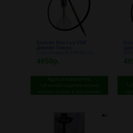
Кальян Neo Lux V3M
Кал
Дерево Темно-
Дер
коричневый 2 h=50 см
(Shi
(Shisha)
4950р.
49
Адреса магазинов.
Табачные изделия можно
Та
купить только в магазинах
куп