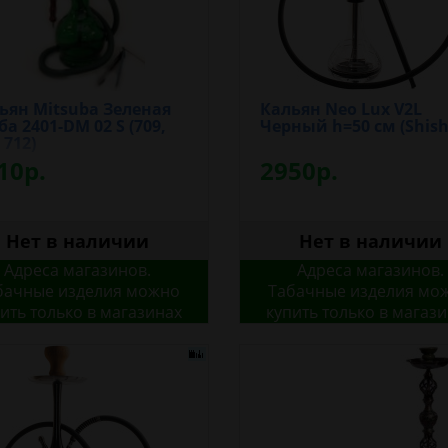
ьян Mitsuba Зеленая
Кальян Neo Lux V2L
ба 2401-DM 02 S (709,
Черный h=50 см (Shish
 712)
10р.
2950р.
Нет в наличии
Нет в наличии
Адреса магазинов.
Адреса магазинов.
бачные изделия можно
Табачные изделия мо
ить только в магазинах
купить только в магаз