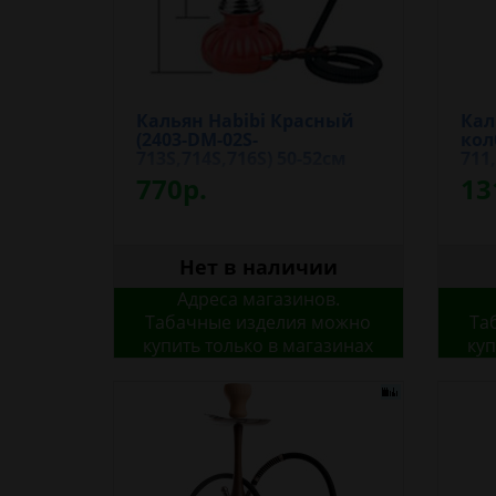
Кальян Habibi Красный
Кал
(2403-DM-02S-
кол
713S,714S,716S) 50-52см
711,
770р.
13
Нет в наличии
Адреса магазинов.
Табачные изделия можно
Та
купить только в магазинах
куп