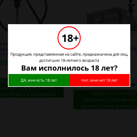
18+
ьян Neo Lux V3M
Кальян в чемодане
ево Черный 1 h=50 см
Пирамида h=83см D26
sha)
DM11-1259 (Mitsuba)
Продукция, представленная на сайте, предназначена для лиц,
50р.
достигших 18-летнего возраста
5890р.
Вам исполнилось 18 лет?
ДА, мне есть 18 лет
Нет, мне нет 18 лет
Адреса магазинов.
Нет в наличии
бачные изделия можно
Адреса магазинов.
ить только в магазинах
Табачные изделия мо
купить только в магаз