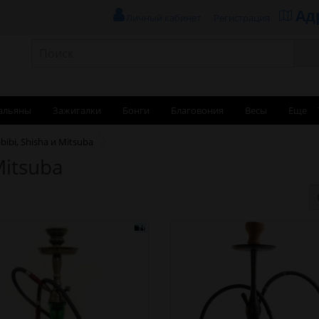
Ад
Личный кабинет
Регистрация
альяны
Зажигалки
Бонги
Благовония
Весы
Еще
ibi, Shisha и Mitsuba
Mitsuba