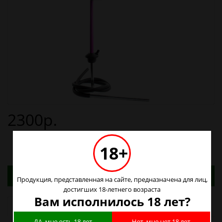
2300р.
18+
Адреса магазинов. Табачные изделия можно
Продукция, представленная на сайте, предназначена для лиц,
купить только в магазинах
достигших 18-летнего возраста
Вам исполнилось 18 лет?
Наличие в магазинах
ДА, мне есть 18 лет
Нет, мне нет 18 лет