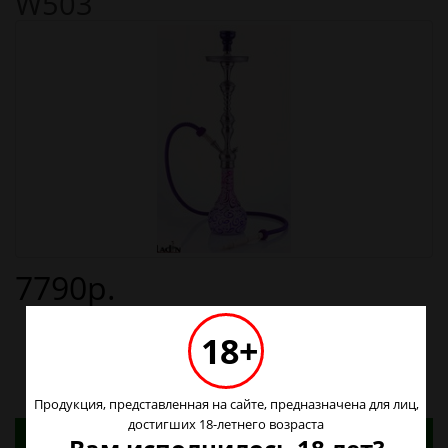
W503
7790р.
18+
Нет в наличии
Продукция, представленная на сайте, предназначена для лиц,
достигших 18-летнего возраста
Адреса магазинов. Табачные изделия можно