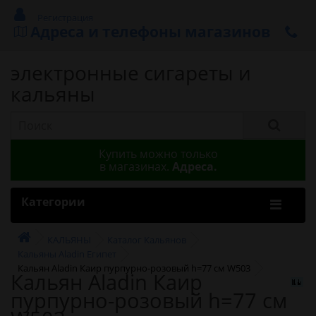
Регистрация
Адреса и телефоны магазинов
электронные сигареты и
кальяны
Купить можно только
в магазинах.
Адреса.
Категории
КАЛЬЯНЫ
Каталог Кальянов
Кальяны Aladin Египет
Кальян Aladin Каир пурпурно-розовый h=77 см W503
Кальян Aladin Каир
пурпурно-розовый h=77 см