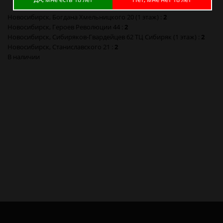
Новосибирск, Богдана Хмельницкого 20 (1 этаж) :
2
Новосибирск, Героев Революции 44 :
2
Новосибирск, Сибиряков-Гвардейцев 62 ТЦ Сибиряк (1 этаж) :
2
Новосибирск, Станиславского 21 :
2
В наличии
Горелка газовая с пьезоподжигом Torch 4-042 в Новосибирске
Горелка газовая с пьезоподжигом Torch 4-042 в Барнауле
Горелка газовая с пьезоподжигом Torch 4-042 в Красноярске
Горелка газовая с пьезоподжигом Torch 4-042 в Кемерово
Горелка газовая с пьезоподжигом Torch 4-042 в Новокузнецке
Горелка газовая с пьезоподжигом Torch 4-042 в Томске
Горелка газовая с пьезоподжигом Torch 4-042 в Омске
Горелка газовая с пьезоподжигом Torch 4-042 в Москве
Горелка газовая с пьезоподжигом Torch 4-042 в Санкт-Петербурге
Горелка газовая с пьезоподжигом Torch 4-042 в Калининграде