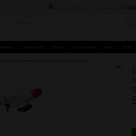
Ад
Личный кабинет
Регистрация
альяны
Зажигалки
Бонги
Благовония
Весы
Еще
Горелка газовая с пьезоподжигом Torch 4-041