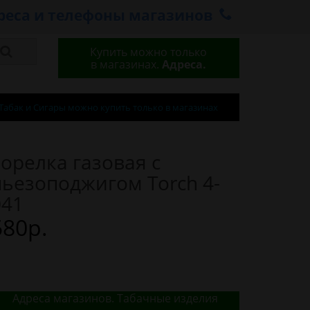
реса и телефоны магазинов
Купить можно только
в магазинах.
Адреса.
Табак и Сигары можно купить только в магазинах
Горелка газовая с
пьезоподжигом Torch 4-
041
580р.
Адреса магазинов. Табачные изделия