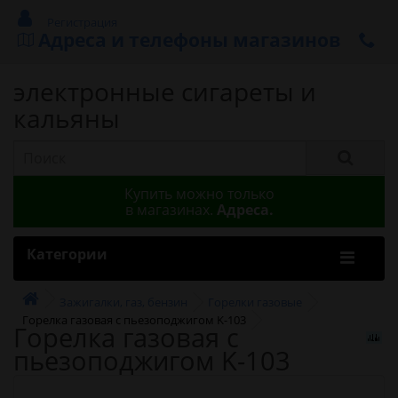
Регистрация
Адреса и телефоны магазинов
электронные сигареты и
кальяны
Купить можно только
в магазинах.
Адреса.
Категории
Зажигалки, газ, бензин
Горелки газовые
Горелка газовая с пьезоподжигом K-103
Горелка газовая с
пьезоподжигом K-103