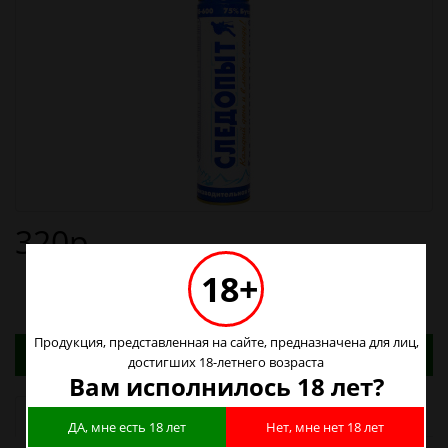
320р.
18+
Продукция, представленная на сайте, предназначена для лиц,
Адреса магазинов. Табачные изделия можно
достигших 18-летнего возраста
купить только в магазинах
Вам исполнилось 18 лет?
Наличие в магазинах
ДА, мне есть 18 лет
Нет, мне нет 18 лет