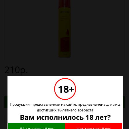
210р.
18+
Адреса магазинов. Табачные изделия можно
Продукция, представленная на сайте, предназначена для лиц,
купить только в магазинах
достигших 18-летнего возраста
Вам исполнилось 18 лет?
Наличие в магазинах
ДА, мне есть 18 лет
Нет, мне нет 18 лет