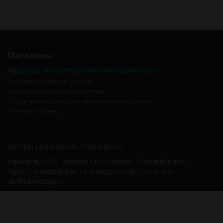
Фонарь аккумуляторный Сибирский Следопыт-Экстрим 5L с
набором складных инструментов в Калининграде
Магазины
Адреса и телефоны магазинов
Условия доставки и оплаты
Пользовательское соглашение
Согласие на обработку персональных данных
Личный кабинет
электронные сигареты Новосибирск
Реквизиты: ООО "Электронные сигареты Новосибирска",
Адрес: г. Новосибирск, ул. Ипподромская, 16/1. e-mail:
nsk@ilfumoshop.ru