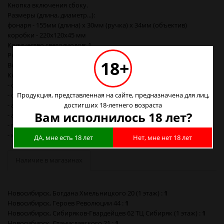
Кнопка включения сбоку.
Размеры (длина, диаметр...):
фонаря - 155мм (длина) х 30мм (ручка) х 34мм (объектив)
коробки - 220х120х45 мм
Количество светодиодов: 1
Режим работы: 3 (яркий-эконом-стробоскоп)
18+
Вес комплекта: 348 г.
Комплектация:
- фонарь
Продукция, представленная на сайте, предназначена для лиц,
- сетевое зарядное устройство
достигших 18-летнего возраста
- автомобильное зарядное устройство
Вам исполнилось 18 лет?
- аккумулятор 18650
- переходник на 3 батарейки ААА
- коробка
ДА, мне есть 18 лет
Нет, мне нет 18 лет
Наличие в магазинах
Новосибирск, Богдана Хмельницкого 20 (1 этаж) :
1
Новосибирск, Героев Революции 44 :
1
Новосибирск, Сибиряков-Гвардейцев 62 ТЦ Сибиряк (1 этаж) :
1
Новосибирск, Станиславского 21 :
1