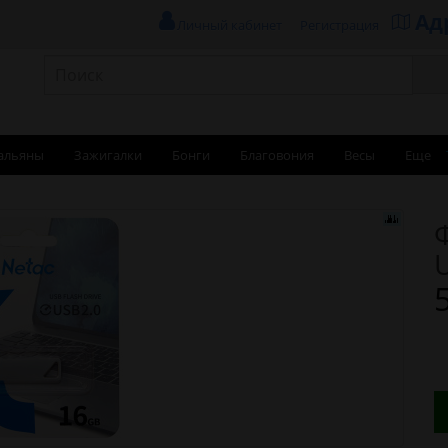
Ад
Личный кабинет
Регистрация
альяны
Зажигалки
Бонги
Благовония
Весы
Еще