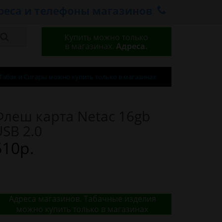
реса и телефоны магазинов
Купить можно только
в магазинах.
Адреса.
Табак и Сигары можно купить только в магазинах
Флеш карта Netac 16gb
USB 2.0
510р.
Адреса магазинов. Табачные изделия
можно купить только в магазинах