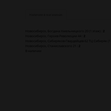
Наличие в магазинах
Новосибирск, Богдана Хмельницкого 20 (1 этаж) :
2
Новосибирск, Героев Революции 44 :
2
Новосибирск, Сибиряков-Гвардейцев 62 ТЦ Сибиряк (1 
Новосибирск, Станиславского 21 :
2
В наличии
Флеш карта Netac 16gb USB 2.0 в Новосибирске
Флеш карта Netac 16gb USB 2.0 в Барнауле
Флеш карта Netac 16gb USB 2.0 в Красноярске
Флеш карта Netac 16gb USB 2.0 в Кемерово
Флеш карта Netac 16gb USB 2.0 в Новокузнецке
Флеш карта Netac 16gb USB 2.0 в Томске
Флеш карта Netac 16gb USB 2.0 в Омске
Флеш карта Netac 16gb USB 2.0 в Москве
Флеш карта Netac 16gb USB 2.0 в Санкт-Петербурге