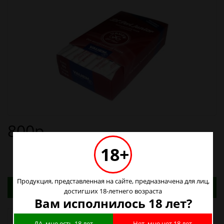
800р.
18+
Продукция, представленная на сайте, предназначена для лиц,
Адреса магазинов. Табачные изделия можно
достигших 18-летнего возраста
купить только в магазинах
Вам исполнилось 18 лет?
Наличие в магазинах
ДА, мне есть 18 лет
Нет, мне нет 18 лет