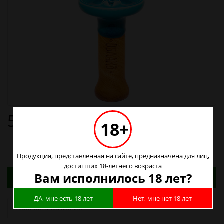
590р.
18+
Продукция, представленная на сайте, предназначена для лиц,
достигших 18-летнего возраста
Адреса магазинов. Табачные изделия можно
Вам исполнилось 18 лет?
купить только в магазинах
ДА, мне есть 18 лет
Нет, мне нет 18 лет
Наличие в магазинах