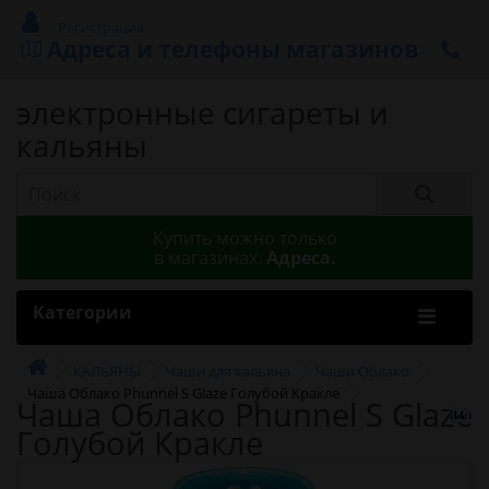
Регистрация
Адреса и телефоны магазинов
электронные сигареты и
кальяны
Купить можно только
в магазинах.
Адреса.
Категории
КАЛЬЯНЫ
Чаши для кальяна
Чаши Облако
Чаша Облако Phunnel S Glaze Голубой Кракле
Чаша Облако Phunnel S Glaze
Голубой Кракле