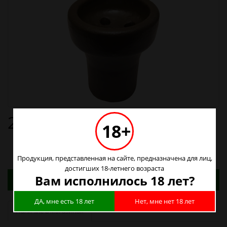
200р.
18+
Продукция, представленная на сайте, предназначена для лиц,
достигших 18-летнего возраста
Адреса магазинов. Табачные изделия можно
Вам исполнилось 18 лет?
купить только в магазинах
ДА, мне есть 18 лет
Нет, мне нет 18 лет
Наличие в магазинах