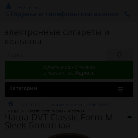
Регистрация
Адреса и телефоны магазинов
электронные сигареты и
кальяны
Купить можно только
в магазинах.
Адреса.
Категории
КАЛЬЯНЫ
Чаши для кальяна
Чаши DVT
Чаша DVT Classic Form M Sleek Болотная
Чаша DVT Classic Form M
Sleek Болотная