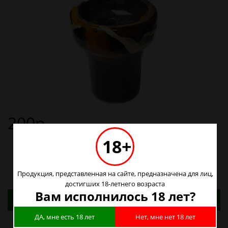
200р.
18+
Нет в наличии
Продукция, представленная на сайте, предназначена для лиц,
достигших 18-летнего возраста
Вам исполнилось 18 лет?
Адреса магазинов. Табачные изделия можно
купить только в магазинах
ДА, мне есть 18 лет
Нет, мне нет 18 лет