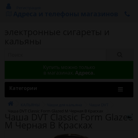
Регистрация
Адреса и телефоны магазинов
электронные сигареты и
кальяны
Купить можно только
в магазинах.
Адреса.
Категории
КАЛЬЯНЫ
Чаши для кальяна
Чаши DVT
Чаша DVT Classic Form Glazed M Черная В Красках
Чаша DVT Classic Form Glazed
M Черная В Красках