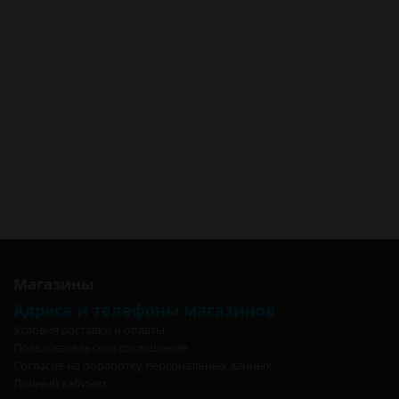
Батарейка GP AA в Новосибирске
Батарейка GP AA в Барнауле
Батарейка GP AA в Красноярске
Батарейка GP AA в Кемерово
Батарейка GP AA в Новокузнецке
Батарейка GP AA в Томске
Батарейка GP AA в Омске
Батарейка GP AA в Москве
Батарейка GP AA в Санкт-Петербурге
Батарейка GP AA в Калининграде
Магазины
Адреса и телефоны магазинов
Условия доставки и оплаты
Пользовательское соглашение
Согласие на обработку персональных данных
Личный кабинет