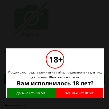
40р.
18+
Продукция, представленная на сайте, предназначена для лиц,
Адреса магазинов. Табачные изделия можно
достигших 18-летнего возраста
купить только в магазинах
Вам исполнилось 18 лет?
ДА, мне есть 18 лет
Нет, мне нет 18 лет
Наличие в магазинах
Нет в наличии