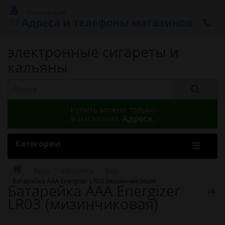
Регистрация
Адреса и телефоны магазинов
электронные сигареты и
кальяны
Купить можно только
в магазинах.
Адреса.
Категории
Весы
Батарейки
Еще
Батарейка AAA Energizer LR03 (мизинчиковая)
Батарейка AAA Energizer
LR03 (мизинчиковая)