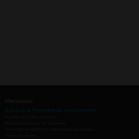
Батарейка AAA Energizer LR03 (мизинчиковая) в Новосибирске
Батарейка AAA Energizer LR03 (мизинчиковая) в Барнауле
Батарейка AAA Energizer LR03 (мизинчиковая) в Красноярске
Батарейка AAA Energizer LR03 (мизинчиковая) в Кемерово
Батарейка AAA Energizer LR03 (мизинчиковая) в Новокузнецке
Батарейка AAA Energizer LR03 (мизинчиковая) в Томске
Батарейка AAA Energizer LR03 (мизинчиковая) в Омске
Батарейка AAA Energizer LR03 (мизинчиковая) в Москве
Батарейка AAA Energizer LR03 (мизинчиковая) в Санкт-Петербурге
Батарейка AAA Energizer LR03 (мизинчиковая) в Калининграде
Магазины
Адреса и телефоны магазинов
Условия доставки и оплаты
Пользовательское соглашение
Согласие на обработку персональных данных
Личный кабинет