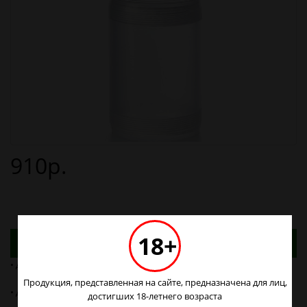
910р.
Адреса магазинов. Табачные изделия можно
18+
купить только в магазинах
• Диаметр - 22 мм
Продукция, представленная на сайте, предназначена для лиц,
• Длина - 77 мм
достигших 18-летнего возраста