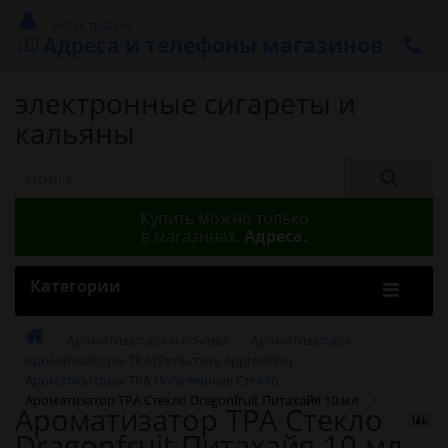
Регистрация
Адреса и телефоны магазинов
электронные сигареты и
кальяны
Купить можно только
в магазинах.
Адреса.
Категории
Ароматизаторы и основы
Ароматизаторы
Ароматизаторы TPA (Perfumers Apprentice)
Ароматизаторы TPA Популярные Стекло
Ароматизатор TPA Стекло Dragonfruit Питахайя 10 мл
Ароматизатор TPA Стекло
Dragonfruit Питахайя 10 мл