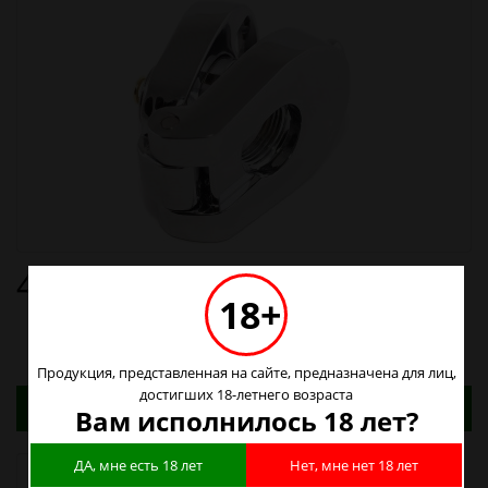
490р.
18+
Продукция, представленная на сайте, предназначена для лиц,
достигших 18-летнего возраста
Адреса магазинов. Табачные изделия можно
Вам исполнилось 18 лет?
купить только в магазинах
ДА, мне есть 18 лет
Нет, мне нет 18 лет
Наличие в магазинах