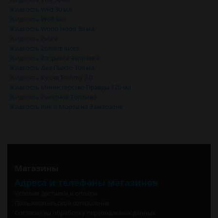
Жидкость Wild 30 мл
Жидкость Wolf Salt
Жидкость Wood Hood 30 мл
Жидкость Zebra
Жидкость Zombie Juces
Жидкость Zаправка Заправка
Жидкость Дед Пыхто 100 мл
Жидкость Кухня Tommy 2.0
Жидкость Министерство Правды 120 мл
Жидкость Ракетное Топливо
Жидкость Рик и Морти на Замерзоне
Магазины
Адреса и телефоны магазинов
Условия доставки и оплаты
Пользовательское соглашение
Согласие на обработку персональных данных