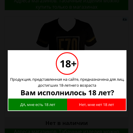
Адреса магазинов. Табачные изделия можно
купить только в магазинах
18+
Продукция, представленная на сайте, предназначена для лиц,
достигших 18-летнего возраста
Футболка EZO Черная S
Вам исполнилось 18 лет?
900р.
ДА, мне есть 18 лет
Нет, мне нет 18 лет
Нет в наличии
Адреса магазинов. Табачные изделия можно