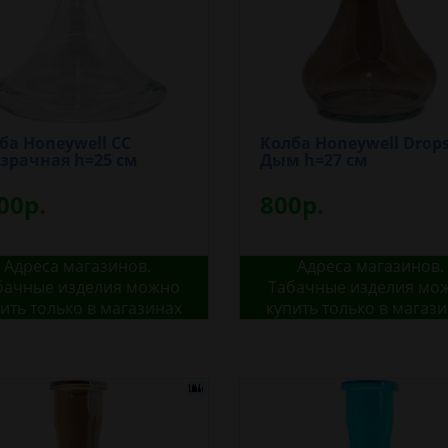
ба Honeywell CС
Колба Honeywell Drop
зрачная h=25 см
Дым h=27 см
00р.
800р.
Адреса магазинов.
Адреса магазинов.
бачные изделия можно
Табачные изделия мо
ить только в магазинах
купить только в магаз