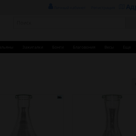
Ад
Личный кабинет
Регистрация
альяны
Зажигалки
Бонги
Благовония
Весы
Еще