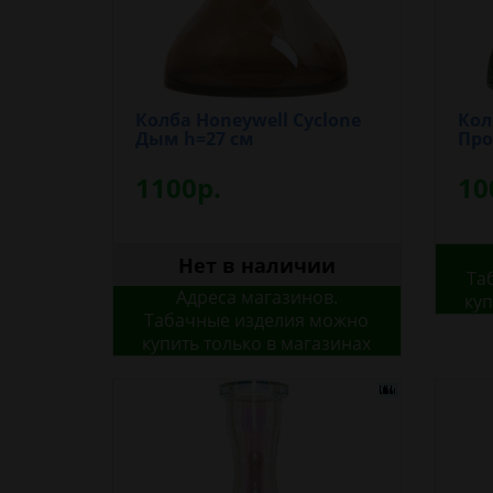
Колба Honeywell Cyclone
Кол
Дым h=27 см
Про
1100р.
10
Нет в наличии
Та
Адреса магазинов.
куп
Табачные изделия можно
купить только в магазинах