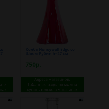
со
Колба Honeywell Edge со
27
Швом Рубин h=27 см
750р.
Адреса магазинов.
жно
Табачные изделия можно
инах
купить только в магазинах