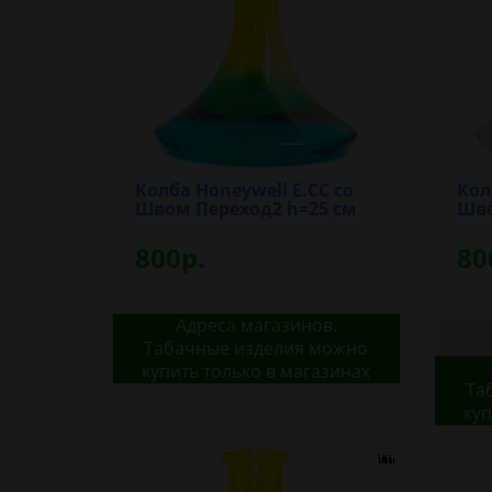
Колба Honeywell E.CC со
Кол
Швом Переход2 h=25 см
Шво
800р.
80
Адреса магазинов.
Табачные изделия можно
купить только в магазинах
Та
куп