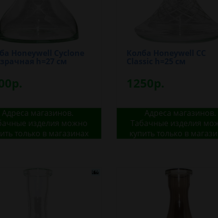
ба Honeywell Cyclone
Колба Honeywell CС
зрачная h=27 см
Classic h=25 см
00р.
1250р.
Адреса магазинов.
Адреса магазинов.
бачные изделия можно
Табачные изделия мо
ить только в магазинах
купить только в магаз