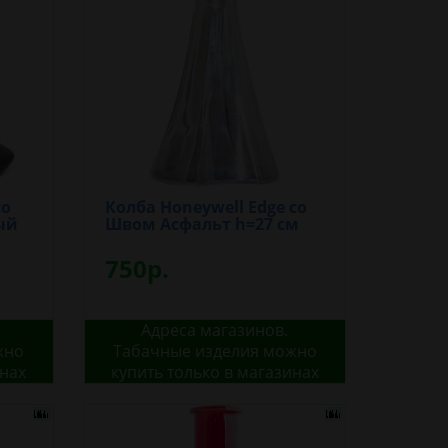
со
Колба Honeywell Edge со
ый
Швом Асфальт h=27 см
750р.
Адреса магазинов.
жно
Табачные изделия можно
инах
купить только в магазинах