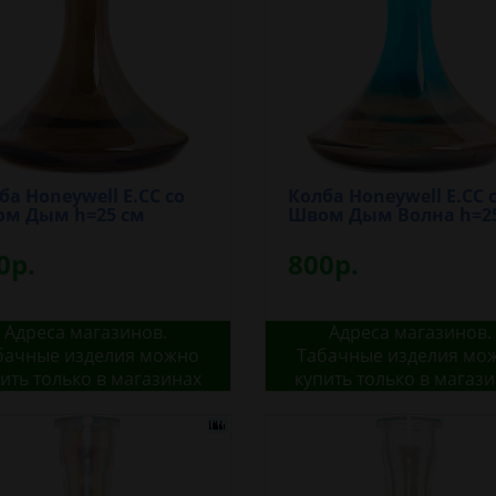
ба Honeywell E.CC со
Колба Honeywell E.CC 
м Дым h=25 см
Швом Дым Волна h=2
0р.
800р.
Адреса магазинов.
Адреса магазинов.
бачные изделия можно
Табачные изделия мо
ить только в магазинах
купить только в магаз