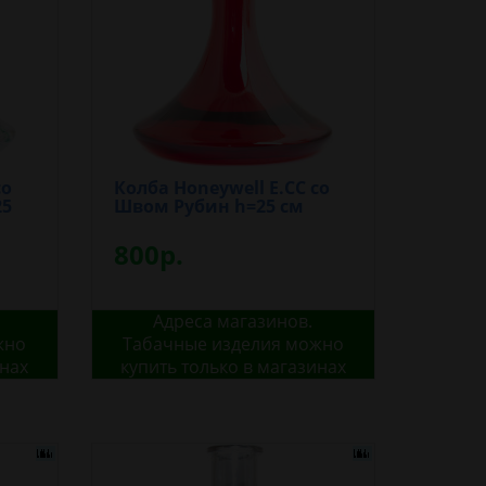
со
Колба Honeywell E.CC со
25
Швом Рубин h=25 см
800р.
Адреса магазинов.
жно
Табачные изделия можно
инах
купить только в магазинах