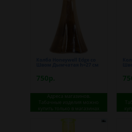
Колба Honeywell Edge со
Кол
Швом Дымчатая h=27 см
Шво
750р.
75
Адреса магазинов.
Табачные изделия можно
Та
купить только в магазинах
куп