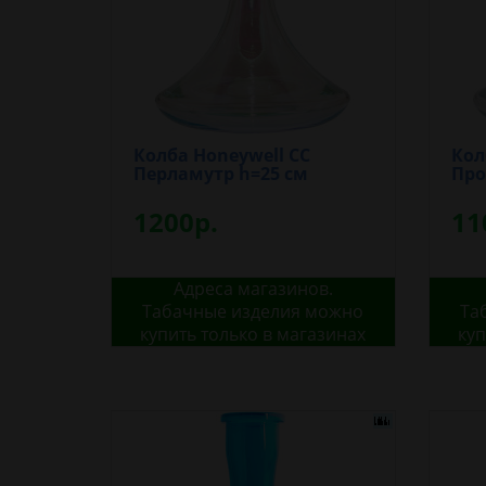
Колба Honeywell CС
Кол
Перламутр h=25 см
Про
1200р.
11
Адреса магазинов.
Табачные изделия можно
Та
купить только в магазинах
куп