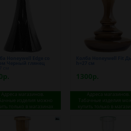
ба Honeywell Edge со
Колба Honeywell Fit 
м Черный глянец
h=27 см
7 см
0р.
1300р.
Адреса магазинов.
Адреса магазинов.
бачные изделия можно
Табачные изделия мо
ить только в магазинах
купить только в магаз