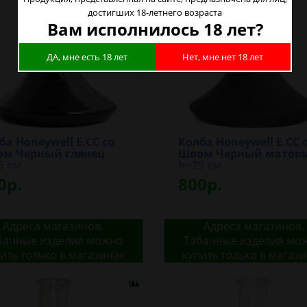
достигших 18-летнего возраста
Вам исполнилось 18 лет?
ДА, мне есть 18 лет
Нет, мне нет 18 лет
ба Honeywell E.CC со
Колба Honeywell E.CC 
м Черный глянец
Швом Черный матов
5 см
h=25 см
0р.
800р.
Адреса магазинов.
Адреса магазинов.
бачные изделия можно
Табачные изделия мо
ить только в магазинах
купить только в магаз