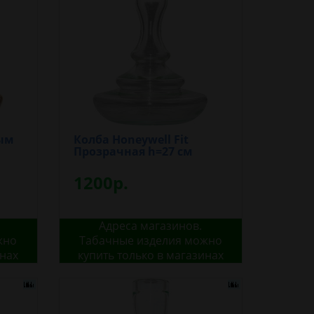
Дым
Колба Honeywell Fit
Прозрачная h=27 см
1200р.
Адреса магазинов.
жно
Табачные изделия можно
инах
купить только в магазинах