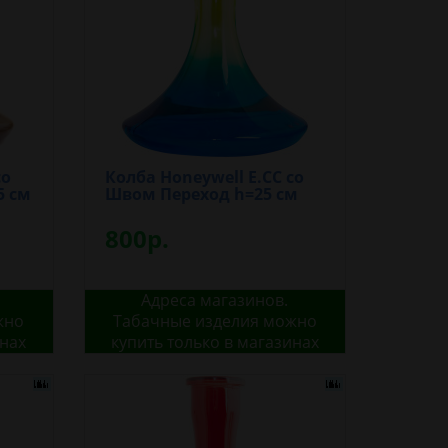
со
Колба Honeywell E.CC со
5 см
Швом Переход h=25 см
800р.
Адреса магазинов.
жно
Табачные изделия можно
инах
купить только в магазинах