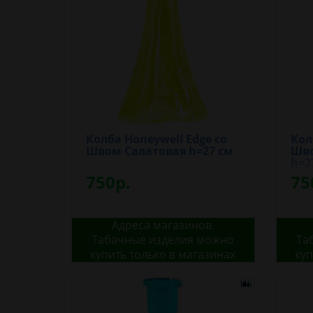
Колба Honeywell Edge со
Кол
Швом Салатовая h=27 см
Шво
h=2
750р.
75
Адреса магазинов.
Табачные изделия можно
Та
купить только в магазинах
куп