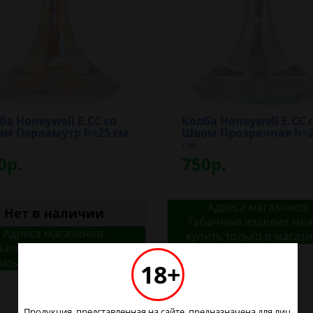
ба Honeywell E.CC со
Колба Honeywell E.CC 
м Перламутр h=25 см
Швом Прозрачная h=
см
0р.
750р.
Адреса магазинов.
Нет в наличии
Табачные изделия мо
Адреса магазинов.
купить только в магаз
бачные изделия можно
ить только в магазинах
18+
Продукция, представленная на сайте, предназначена для лиц,