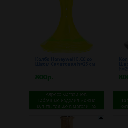
Колба Honeywell E.CC со
Кол
Швом Салатовая h=25 см
Шво
h=2
800р.
80
Адреса магазинов.
Табачные изделия можно
Та
купить только в магазинах
куп