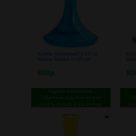
Колба Honeywell E.CC со
Кол
Швом Волна h=25 см
Шво
800р.
80
Адреса магазинов.
Табачные изделия можно
Та
купить только в магазинах
куп