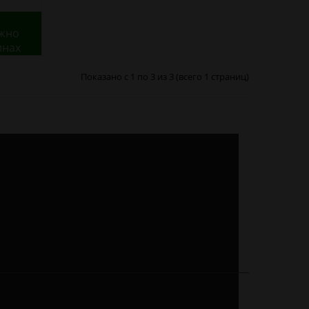
ожно
инах
Показано с 1 по 3 из 3 (всего 1 страниц)