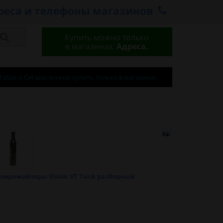
реса и телефоны магазинов
Купить можно только
в магазинах.
Адреса.
Табак и Сигары можно купить только в магазинах
лиромайзеры Vision VT Tank разборный