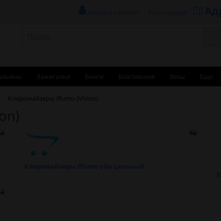
Ад
Личный кабинет
Регистрация
альяны
Зажигалки
Бонги
Благовония
Весы
Еще
Клиромайзеры ilfumo (Vision)
on)
Клиромайзеры ilfumo eGo цельный
К