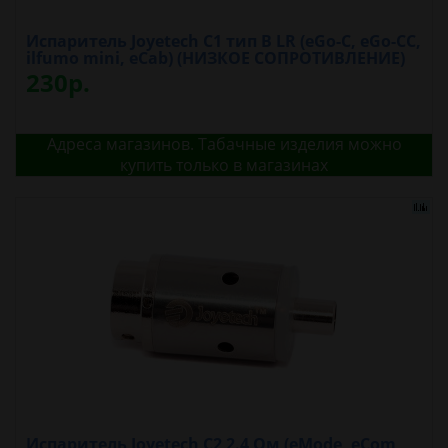
Испаритель Joyetech C1 тип B LR (eGo-C, eGo-CC,
ilfumo mini, eCab) (НИЗКОЕ СОПРОТИВЛЕНИЕ)
230р.
Адреса магазинов. Табачные изделия можно
купить только в магазинах
Испаритель Joyetech C2 2.4 Oм (eMode, eCom,