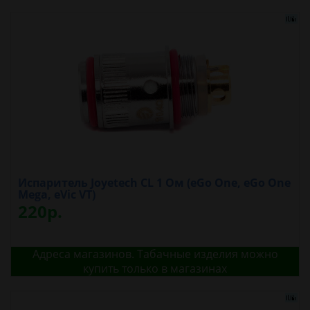
Испаритель Joyetech CL 1 Oм (eGo One, eGo One
Mega, eVic VT)
220р.
Адреса магазинов. Табачные изделия можно
купить только в магазинах