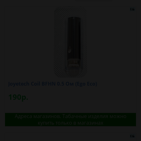
Joyetech Coil BFHN 0.5 Ом (Ego Eco)
190р.
Адреса магазинов. Табачные изделия можно
купить только в магазинах