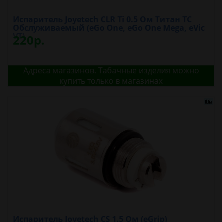
Испаритель Joyetech CLR Ti 0.5 Ом Титан TC
Обслуживаемый (eGo One, eGo One Mega, eVic
VT)
220р.
Адреса магазинов. Табачные изделия можно
купить только в магазинах
Испаритель Joyetech CS 1.5 Ом (eGrip)