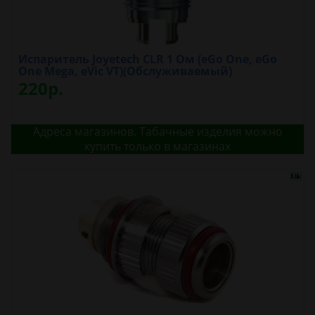
Испаритель Joyetech CLR 1 Oм (eGo One, eGo
One Mega, eVic VT)(Обслуживаемый)
220р.
Адреса магазинов. Табачные изделия можно
купить только в магазинах