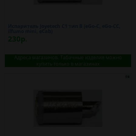
Испаритель Joyetech C1 тип B (eGo-C, eGo-CC,
ilfumo mini, eCab)
230р.
Адреса магазинов. Табачные изделия можно
купить только в магазинах