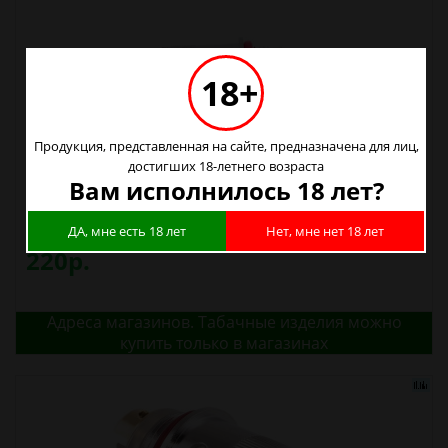
18+
Продукция, представленная на сайте, предназначена для лиц,
достигших 18-летнего возраста
Вам исполнилось 18 лет?
Испаритель Joyetech CL Ni 0.2 Ом Никель TC
ДА, мне есть 18 лет
Нет, мне нет 18 лет
(eGo One, eGo One Mega, eVic VT)
220р.
Адреса магазинов. Табачные изделия можно
купить только в магазинах