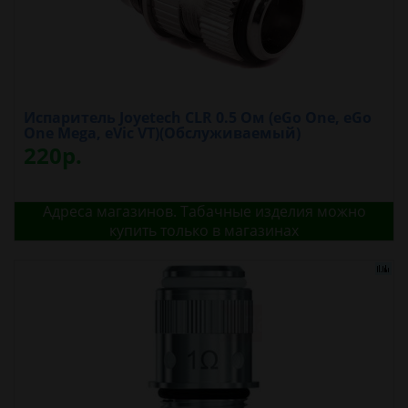
Испаритель Joyetech CLR 0.5 Oм (eGo One, eGo
One Mega, eVic VT)(Обслуживаемый)
220р.
Адреса магазинов. Табачные изделия можно
купить только в магазинах