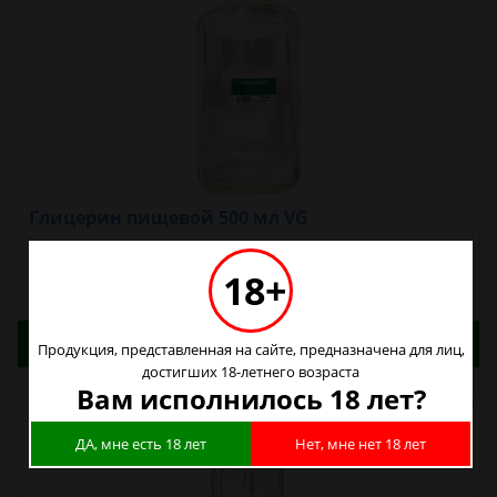
Глицерин пищевой 500 мл VG
230р.
18+
Адреса магазинов. Табачные изделия можно
Продукция, представленная на сайте, предназначена для лиц,
купить только в магазинах
достигших 18-летнего возраста
Вам исполнилось 18 лет?
ДА, мне есть 18 лет
Нет, мне нет 18 лет