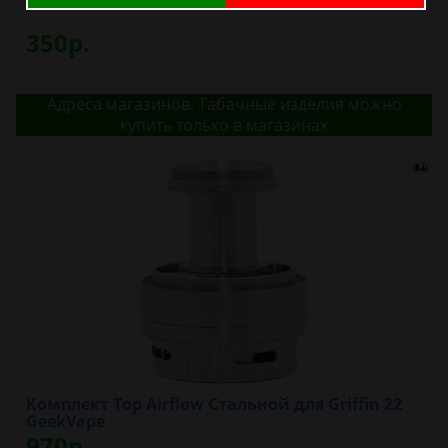
Кнопка магнитная SMPL
350р.
Адреса магазинов. Табачные изделия можно
купить только в магазинах
Комплект Top Airflow Стальной для Griffin 22
GeekVape
970р.