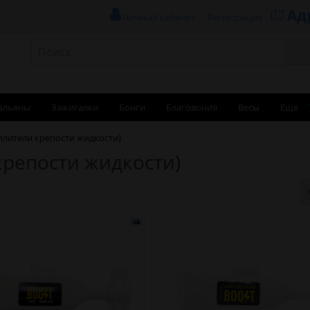
Ад
Личный кабинет
Регистрация
альяны
Зажигалки
Бонги
Благовония
Весы
Еще
илители крепости жидкости)
крепости жидкости)