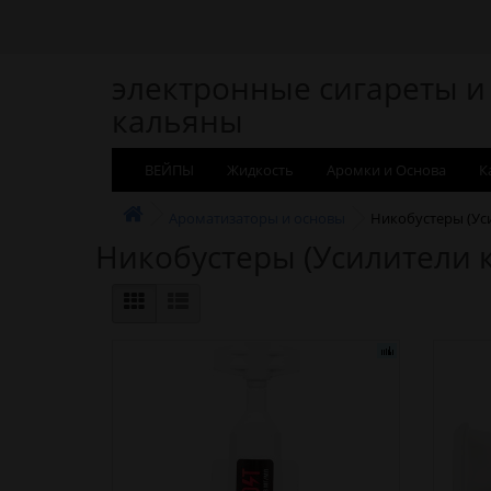
электронные сигареты и
кальяны
ВЕЙПЫ
Жидкость
Аромки и Основа
К
Ароматизаторы и основы
Никобустеры (Ус
Никобустеры (Усилители 