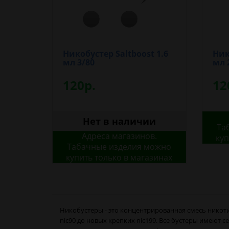
Никобустер Saltboost 1.6
Ник
мл 3/80
мл 
120р.
12
Нет в наличии
Та
Адреса магазинов.
куп
Табачные изделия можно
купить только в магазинах
Никобустеры - это концентрированная смесь никоти
nic90 до новых крепких nic199. Все бустеры имеют 