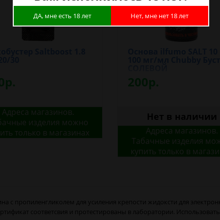
ДА, мне есть 18 лет
Нет, мне нет 18 лет
обустер Saltboost 1.8
Основа ilfumo SALT 10
20/30
100 мг/мл Chubby Бус
СОЛЕВОЙ
0р.
200р.
Адреса магазинов.
Нет в наличии
бачные изделия можно
Адреса магазинов.
ить только в магазинах
Табачные изделия мо
купить только в магаз
на с пропиленгликолем для усиления крепости жидоксти для электронн
сертификат соответсвия и протестированы в лаборатории. Использоват