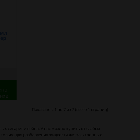
 мл
тер
жно
инах
Показано с 1 по 7 из 7 (всего 1 страниц)
ых сигарет и вейпа. У нас можно купить от слабых
ь только для разбавления жидкости для электронных