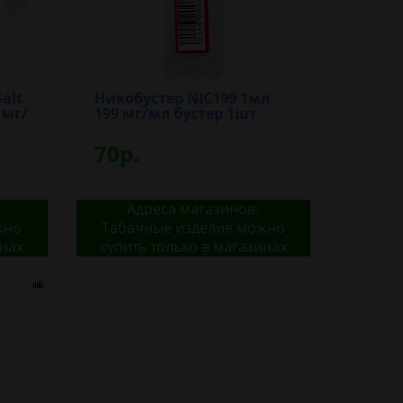
alt
Никобустер NIC199 1мл
 мг/
199 мг/мл бустер 1шт
70р.
Адреса магазинов.
жно
Табачные изделия можно
инах
купить только в магазинах