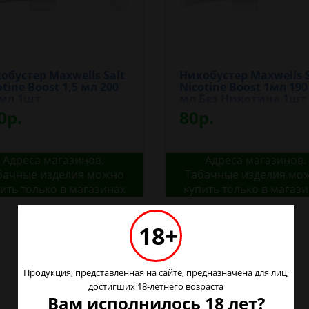
обустер Maxwells Salt
Никобустер Maxwells S
otine Boost 1,5 мл 200
Nicotine Boost 1мл 190
мл 1шт
мл Без Никотина 1шт
0р.
80р.
Адреса магазинов.
Адреса магазинов.
бачные изделия можно
Табачные изделия мо
ить только в магазинах
купить только в магаз
18+
Продукция, представленная на сайте, предназначена для лиц,
достигших 18-летнего возраста
Вам исполнилось 18 лет?