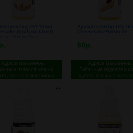
матизатор TPA 10 мл
Ароматизатор TPA 10
escake (Graham Crust)
Cheesecake Чизкейк
очка Чизкейка
р.
80р.
Адреса магазинов.
Адреса магазинов.
бачные изделия можно
Табачные изделия мо
ить только в магазинах
купить только в магаз