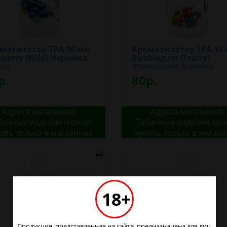
матизатор TPA 10 мл
Ароматизатор TPA 10
eberry (Wild) Черника
Bubblegum (Fruity)
ая
Фруктовая Жвачка
р.
80р.
Адреса магазинов.
Адреса магазинов.
бачные изделия можно
Табачные изделия мо
ить только в магазинах
купить только в магаз
18+
Продукция, представленная на сайте, предназначена для лиц,