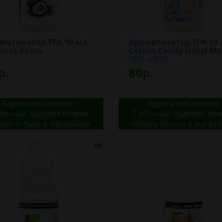
матизатор TPA 10 мл
Ароматизатор TPA 10
onut Кокос
Cotton Candy (Ethyl Ma
10% в PG)
р.
80р.
Адреса магазинов.
Адреса магазинов.
бачные изделия можно
Табачные изделия мо
ить только в магазинах
купить только в магаз