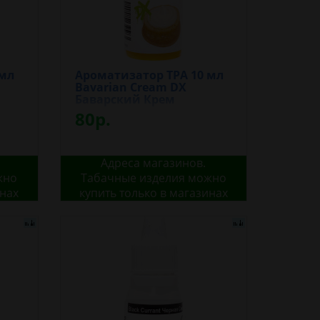
 мл
Ароматизатор TPA 10 мл
Bavarian Cream DX
Баварский Крем
80р.
Адреса магазинов.
жно
Табачные изделия можно
инах
купить только в магазинах