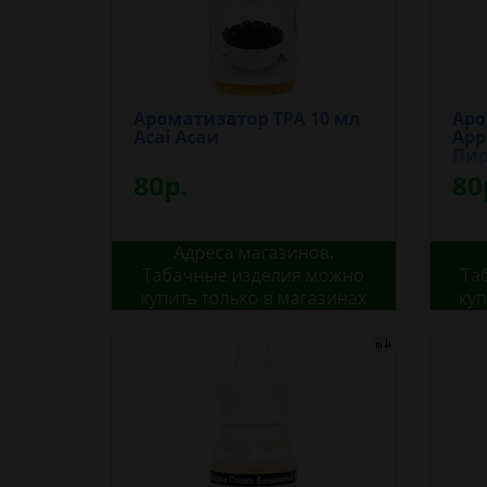
Ароматизатор TPA 10 мл
Аро
Acai Асаи
App
Пир
80р.
80
Адреса магазинов.
Табачные изделия можно
Та
купить только в магазинах
куп