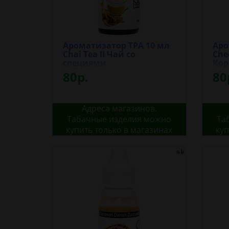
Ароматизатор TPA 10 мл
Аро
Chai Tea II Чай со
Che
специями
Кор
80р.
80
Адреса магазинов.
Табачные изделия можно
Та
купить только в магазинах
куп