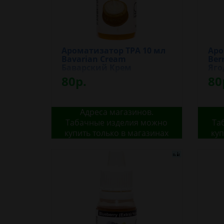
Ароматизатор TPA 10 мл
Аро
Bavarian Cream
Ber
Баварский Крем
Яг
80р.
80
Адреса магазинов.
Табачные изделия можно
Та
купить только в магазинах
куп