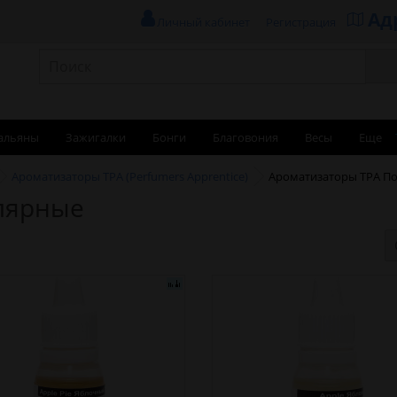
Ад
Личный кабинет
Регистрация
альяны
Зажигалки
Бонги
Благовония
Весы
Еще
Ароматизаторы TPA (Perfumers Apprentice)
Ароматизаторы TPA П
лярные