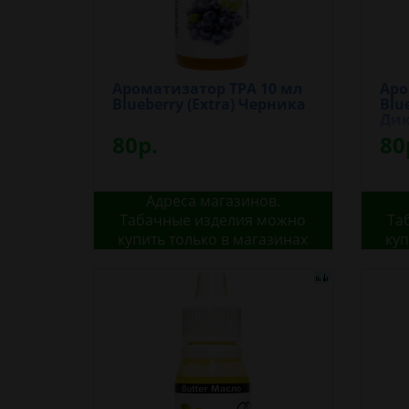
Ароматизатор TPA 10 мл
Аро
Blueberry (Extra) Черника
Blu
Дик
80р.
80
Адреса магазинов.
Табачные изделия можно
Та
купить только в магазинах
куп