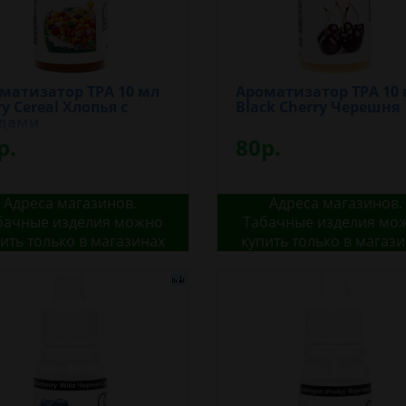
матизатор TPA 10 мл
Ароматизатор TPA 10
ry Cereal Хлопья с
Black Cherry Черешня
одами
р.
80р.
Адреса магазинов.
Адреса магазинов.
бачные изделия можно
Табачные изделия мо
ить только в магазинах
купить только в магаз