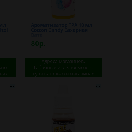
 мл
Ароматизатор TPA 10 мл
ltol
Cotton Candy Сахарная
Вата
80р.
Адреса магазинов.
жно
Табачные изделия можно
инах
купить только в магазинах