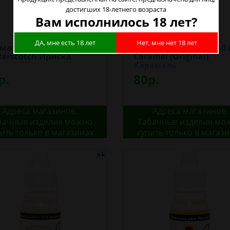
достигших 18-летнего возраста
Вам исполнилось 18 лет?
ДА, мне есть 18 лет
Нет, мне нет 18 лет
матизатор TPA 10 мл
Ароматизатор TPA 10
terscotch Ириска
Caramel (Original)
Карамель
р.
80р.
Адреса магазинов.
Адреса магазинов.
бачные изделия можно
Табачные изделия мо
ить только в магазинах
купить только в магаз