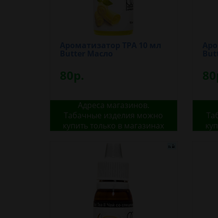
Ароматизатор TPA 10 мл
Аро
Butter Масло
But
80р.
80
Адреса магазинов.
Табачные изделия можно
Та
купить только в магазинах
куп